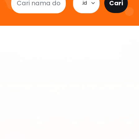
Cari
.id