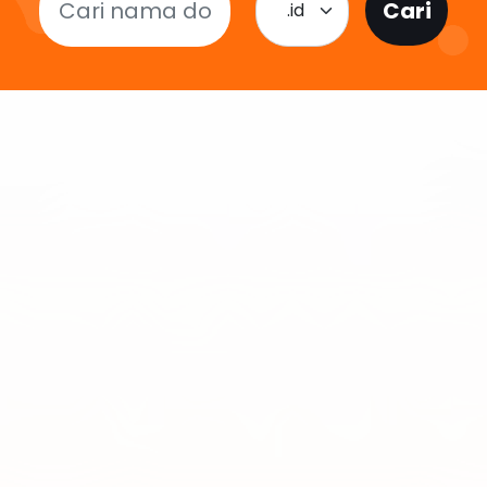
Cari
.id