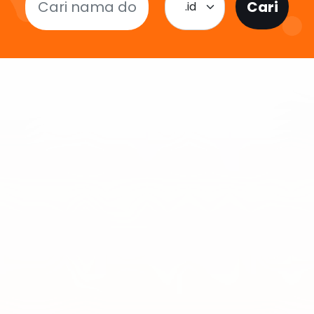
Cari
.id