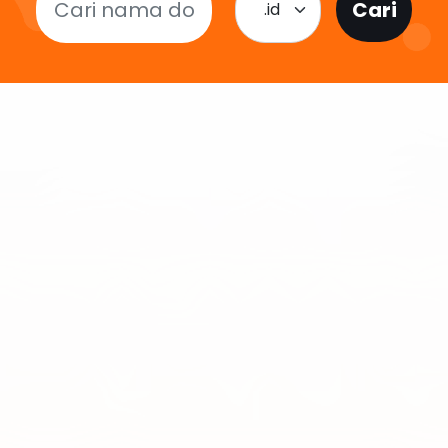
Cari
.id