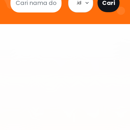
Cari
.id