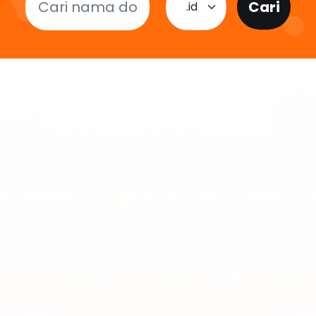
Cari
.id