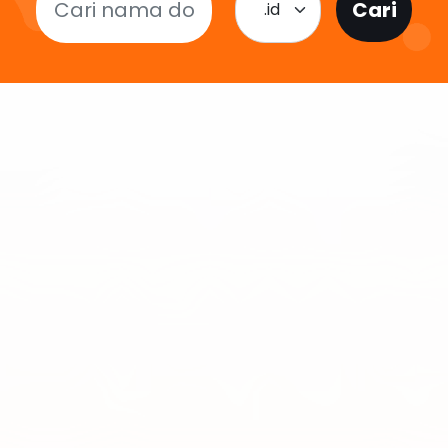
Cari
.id