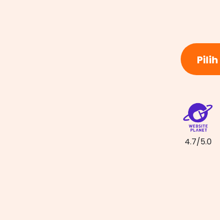
Pili
4.7/5.0