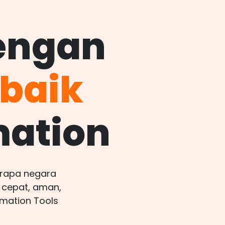
engan
rbaik
mation
berapa negara
 cepat, aman,
omation Tools