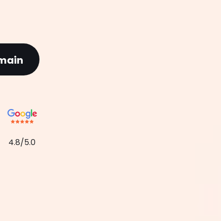
main
4.8/5.0