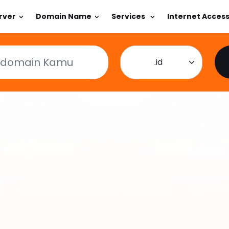
rver
Domain Name
Services
Internet Acces
.id