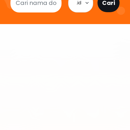
Cari
.id