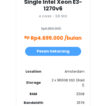
Single Intel Xeon E3-
1270v6
4 cores - 3,8 GHz
Rp5.850.000
Rp4.699.000 /bulan
Rp
Pesan Sekarang
Location
Amsterdam
2 x 960GB SSD (Raid
Storage
1)
RAM
32GB
Bandwidth
25TB