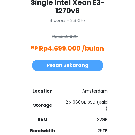
Single Intel Xeon E3-
1270v6
4 cores - 3,8 GHz
Rp5.850.000
Rp4.699.000 /bulan
Rp
Pesan Sekarang
Location
Amsterdam
2 x 960GB SSD (Raid
Storage
1)
RAM
32GB
Bandwidth
25TB