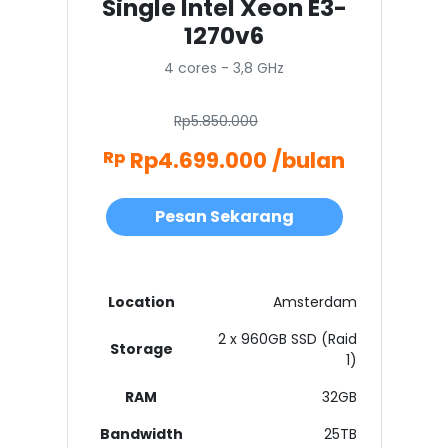
Single Intel Xeon E3-
1270v6
4 cores - 3,8 GHz
Rp5.850.000
Rp4.699.000 /bulan
Rp
Pesan Sekarang
Location
Amsterdam
2 x 960GB SSD (Raid
Storage
1)
RAM
32GB
Bandwidth
25TB