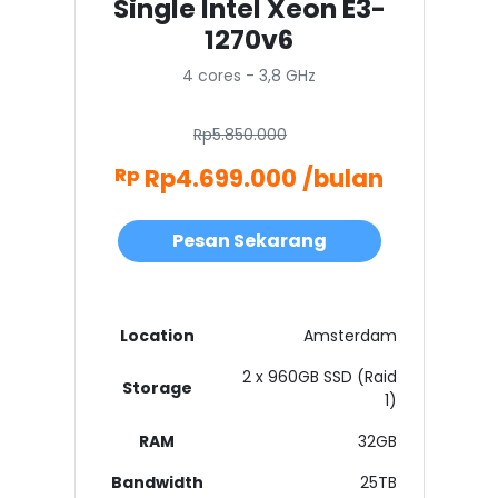
Single Intel Xeon E3-
1270v6
4 cores - 3,8 GHz
Rp5.850.000
Rp4.699.000 /bulan
Rp
Pesan Sekarang
Location
Amsterdam
2 x 960GB SSD (Raid
Storage
1)
RAM
32GB
Bandwidth
25TB