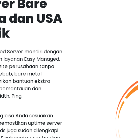
er Bare
ia dan USA
ik
ed Server mandiri dengan
an layanan Easy Managed,
site perusahaan tanpa
Sebab, bare metal
ikan bantuan ekstra
, pemantauan dan
th, Ping,
ng bisa Anda sesuaikan
memastikan uptime server
ds juga sudah dilengkapi
UPS sebagai power backup.