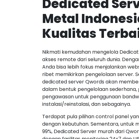
Dedicated Serv
Metal Indones
Kualitas Terba
Nikmati kemudahan mengelola Dedicat
akses remote dari seluruh dunia. Deng
Anda bisa lebih fokus menjalankan web
ribet memikirkan pengelolaan server. 
dedicated server Qwords akan member
dalam bentuk pengelolaan sederhana
pengawasan untuk penggunaan bandwid
instalasi/reinstalasi, dan sebagainya.
Terdapat pula pilihan control panel ya
dengan kebutuhan. Sementara, untuk 
99%, Dedicated Server murah dari Qwor
dengan fasilitas monitoring 24x7 dan 