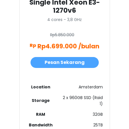
Single Intel Xeon E3-
1270v6
4 cores - 3,8 GHz
Rp5.850.000
Rp4.699.000 /bulan
Rp
Pesan Sekarang
Location
Amsterdam
2 x 960GB SSD (Raid
Storage
1)
RAM
32GB
Bandwidth
25TB