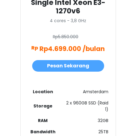
Single Intel Xeon E3-
1270v6
4 cores - 3,8 GHz
Rp5.850.000
Rp4.699.000 /bulan
Rp
Pesan Sekarang
Location
Amsterdam
2 x 960GB SSD (Raid
Storage
1)
RAM
32GB
Bandwidth
25TB