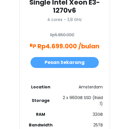
Single Intel Xeon E3-
1270v6
4 cores - 3,8 GHz
Rp5.850.000
Rp4.699.000 /bulan
Rp
Pesan Sekarang
Location
Amsterdam
2 x 960GB SSD (Raid
Storage
1)
RAM
32GB
Bandwidth
25TB