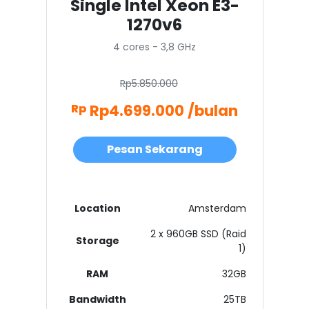
Single Intel Xeon E3-
1270v6
4 cores - 3,8 GHz
Rp5.850.000
Rp4.699.000 /bulan
Rp
Pesan Sekarang
Location
Amsterdam
2 x 960GB SSD (Raid
Storage
1)
RAM
32GB
Bandwidth
25TB