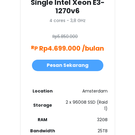
Single Intel Xeon E3-
1270v6
4 cores - 3,8 GHz
Rp5.850.000
Rp4.699.000 /bulan
Rp
Pesan Sekarang
Location
Amsterdam
2 x 960GB SSD (Raid
Storage
1)
RAM
32GB
Bandwidth
25TB