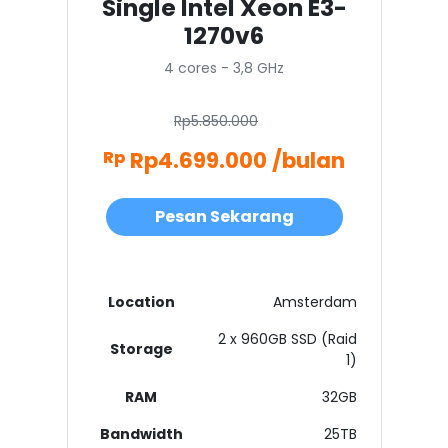
Single Intel Xeon E3-
1270v6
4 cores - 3,8 GHz
Rp5.850.000
Rp4.699.000 /bulan
Rp
Pesan Sekarang
Location
Amsterdam
2 x 960GB SSD (Raid
Storage
1)
RAM
32GB
Bandwidth
25TB