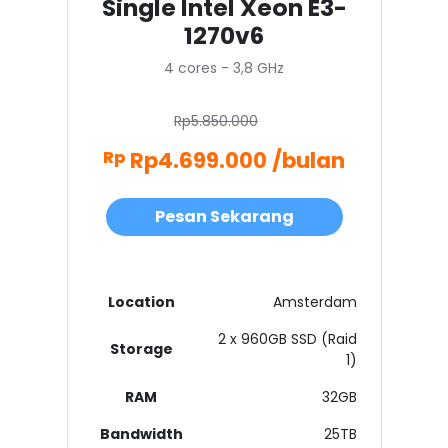
Single Intel Xeon E3-
1270v6
4 cores - 3,8 GHz
Rp5.850.000
Rp4.699.000 /bulan
Rp
Pesan Sekarang
Location
Amsterdam
2 x 960GB SSD (Raid
Storage
1)
RAM
32GB
Bandwidth
25TB