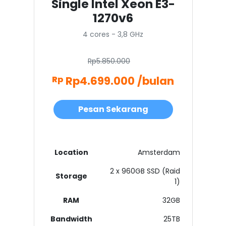
Single Intel Xeon E3-
1270v6
4 cores - 3,8 GHz
Rp5.850.000
Rp4.699.000 /bulan
Rp
Pesan Sekarang
Location
Amsterdam
2 x 960GB SSD (Raid
Storage
1)
RAM
32GB
Bandwidth
25TB