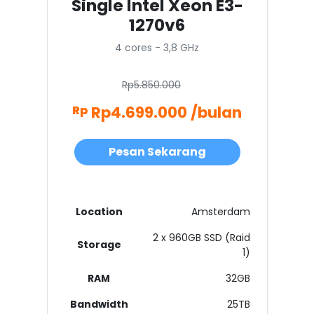
Single Intel Xeon E3-
1270v6
4 cores - 3,8 GHz
Rp5.850.000
Rp4.699.000 /bulan
Rp
Pesan Sekarang
Location
Amsterdam
2 x 960GB SSD (Raid
Storage
1)
RAM
32GB
Bandwidth
25TB