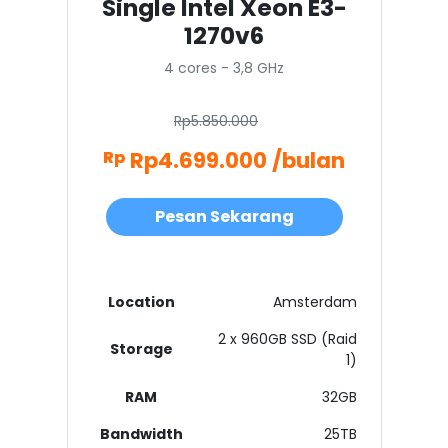
Single Intel Xeon E3-
1270v6
4 cores - 3,8 GHz
Rp5.850.000
Rp4.699.000 /bulan
Rp
Pesan Sekarang
Location
Amsterdam
2 x 960GB SSD (Raid
Storage
1)
RAM
32GB
Bandwidth
25TB