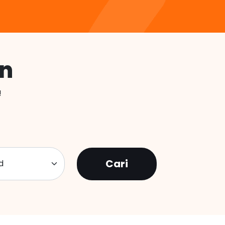
n
!
Cari
id