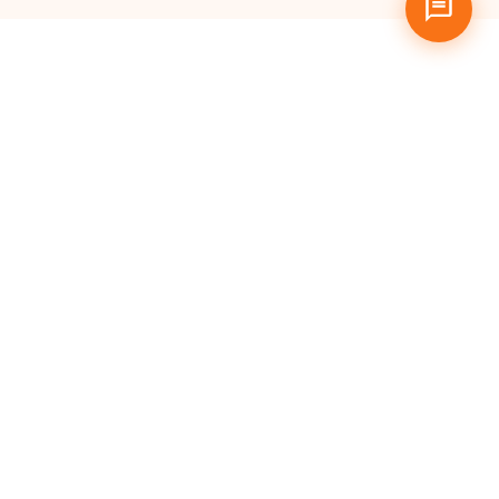
Pertanyaan
yang Sering
Diajukan
Apa itu Hosting Murah?
Siapa saja yang bisa
menggunakan Cloud
Hosting MaxMail?