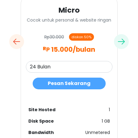
Micro
Cocok untuk personal & website ringan
Rp30.000
diskon 50%
15.000
/bulan
Rp
Pesan Sekarang
Site Hosted
1
Disk Space
1 GB
Bandwidth
Unmetered