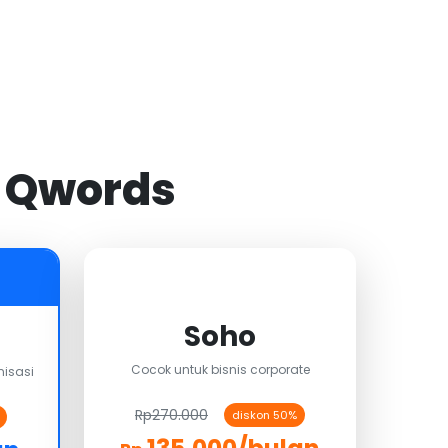
i Qwords
Soho
Cocok untuk bisnis corporate
isasi
Rp270.000
diskon 50%