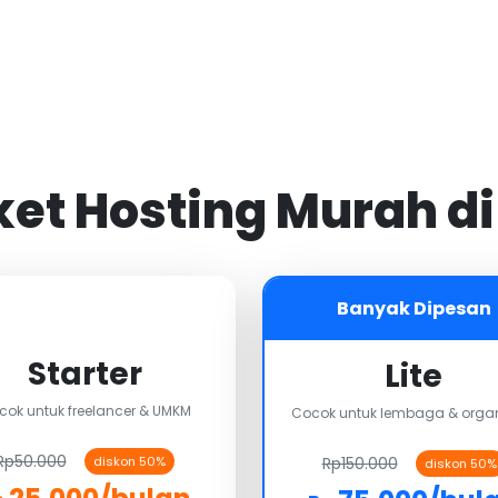
aket Hosting Murah d
Banyak Dipesan
Starter
Lite
cok untuk freelancer & UMKM
Cocok untuk lembaga & organ
Rp50.000
Rp150.000
diskon 50%
diskon 50%