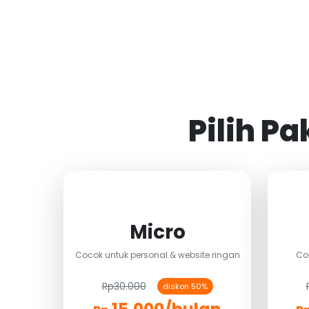
Pilih P
Micro
Cocok untuk personal & website ringan
Co
Rp30.000
diskon 50%