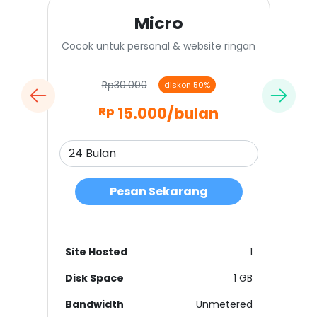
Micro
Cocok untuk personal & website ringan
Rp30.000
diskon 50%
15.000
/bulan
Rp
Pesan Sekarang
Site Hosted
1
Disk Space
1 GB
Bandwidth
Unmetered