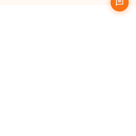
Pertanyaan
yang Sering
Diajukan
Apa itu Hosting Murah?
Siapa saja yang bisa
menggunakan Cloud
Hosting MaxMail?