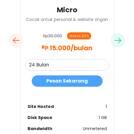
Micro
Cocok untuk personal & website ringan
Rp30.000
diskon 50%
15.000
/bulan
Rp
Pesan Sekarang
Site Hosted
1
Disk Space
1 GB
Bandwidth
Unmetered