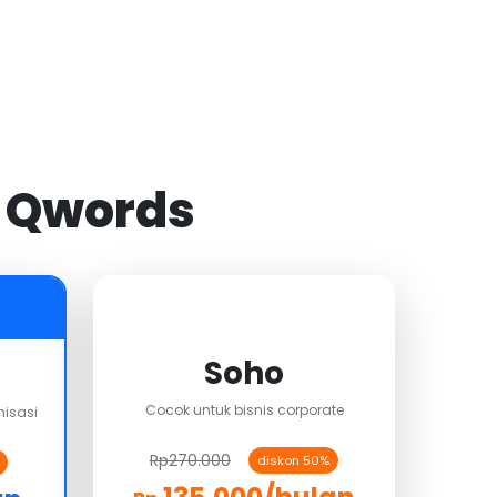
i Qwords
Soho
Cocok untuk bisnis corporate
isasi
Rp270.000
diskon 50%