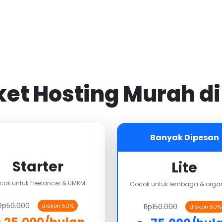
aket Hosting Murah d
Banyak Dipesan
Starter
Lite
cok untuk freelancer & UMKM
Cocok untuk lembaga & organ
Rp50.000
Rp150.000
diskon 50%
diskon 50%