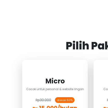
Pilih P
Micro
Cocok untuk personal & website ringan
Co
Rp30.000
diskon 50%