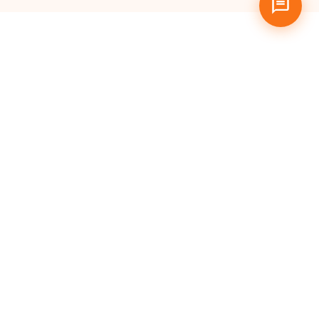
Pertanyaan
yang Sering
Diajukan
Apa itu Hosting Murah?
Siapa saja yang bisa
menggunakan Cloud
Hosting MaxMail?