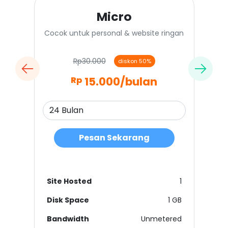
Micro
Cocok untuk personal & website ringan
Rp30.000
diskon 50%
15.000
/bulan
Rp
Pesan Sekarang
Site Hosted
1
Disk Space
1 GB
Bandwidth
Unmetered