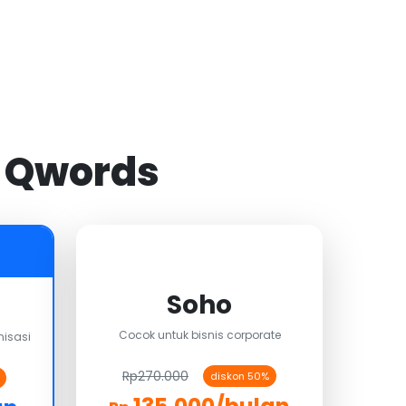
i Qwords
Soho
Cocok untuk bisnis corporate
isasi
Rp270.000
diskon 50%