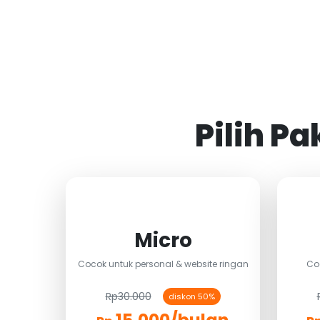
Pilih P
Micro
Cocok untuk personal & website ringan
Co
Rp30.000
diskon 50%