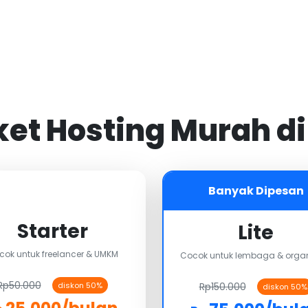
aket Hosting Murah d
Banyak Dipesan
Starter
Lite
cok untuk freelancer & UMKM
Cocok untuk lembaga & organ
Rp50.000
Rp150.000
diskon 50%
diskon 50%