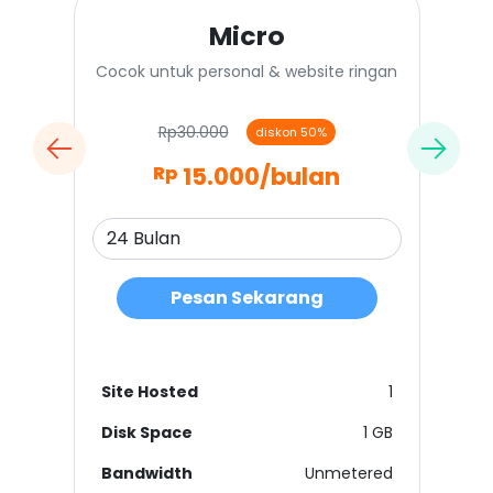
Micro
Cocok untuk personal & website ringan
Rp30.000
diskon 50%
15.000
/bulan
Rp
Pesan Sekarang
Site Hosted
1
Disk Space
1 GB
Bandwidth
Unmetered