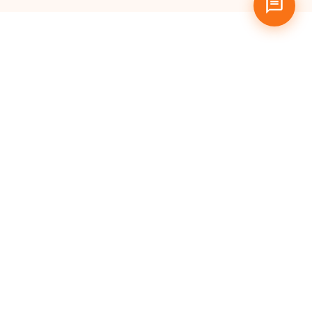
Pertanyaan
yang Sering
Diajukan
Apa itu Hosting Murah?
Siapa saja yang bisa
menggunakan Cloud
Hosting MaxMail?