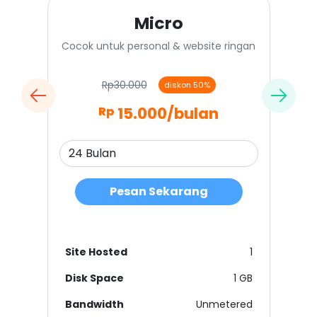
Micro
Cocok untuk personal & website ringan
Rp30.000
diskon 50%
15.000
/bulan
Rp
Pesan Sekarang
Site Hosted
1
Disk Space
1 GB
Bandwidth
Unmetered