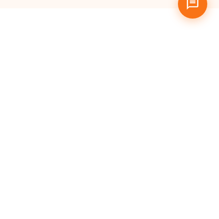
Pertanyaan
yang Sering
Diajukan
Apa itu Hosting Murah?
Siapa saja yang bisa
menggunakan Cloud
Hosting MaxMail?