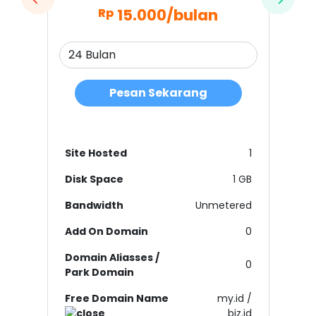
15.000
/bulan
Rp
Pesan Sekarang
Site Hosted
1
Disk Space
1 GB
Bandwidth
Unmetered
Add On Domain
0
Domain Aliasses /
0
Park Domain
Free Domain Name
my.id /
biz.id