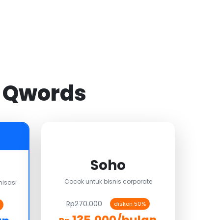
i Qwords
Soho
Cocok untuk bisnis corporate
isasi
Rp270.000
diskon 50%