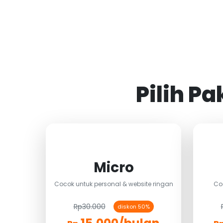
Pilih P
Micro
Cocok untuk personal & website ringan
Co
Rp30.000
diskon 50%