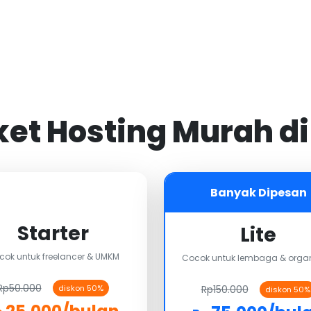
aket Hosting Murah d
Banyak Dipesan
Starter
Lite
cok untuk freelancer & UMKM
Cocok untuk lembaga & organ
Rp50.000
Rp150.000
diskon 50%
diskon 50%