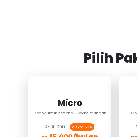
Pilih P
Micro
Cocok untuk personal & website ringan
Co
Rp30.000
diskon 50%