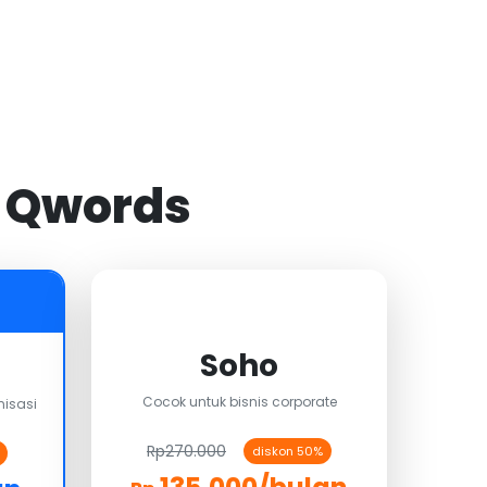
i Qwords
Soho
Cocok untuk bisnis corporate
isasi
Rp270.000
diskon 50%