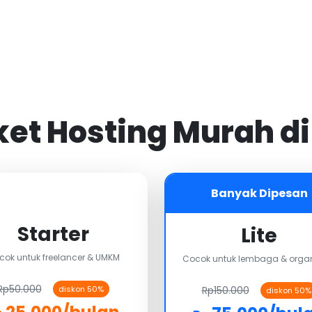
aket Hosting Murah d
Banyak Dipesan
Starter
Lite
cok untuk freelancer & UMKM
Cocok untuk lembaga & organ
Rp50.000
Rp150.000
diskon 50%
diskon 50%