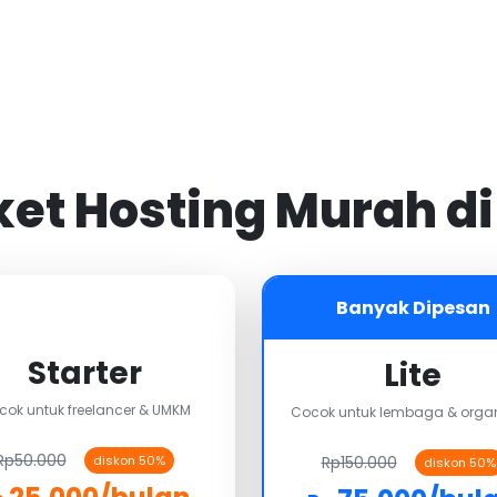
aket Hosting Murah d
Banyak Dipesan
Starter
Lite
cok untuk freelancer & UMKM
Cocok untuk lembaga & organ
Rp50.000
Rp150.000
diskon 50%
diskon 50%