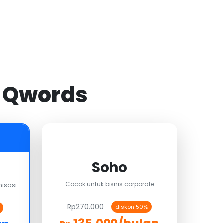
i Qwords
Soho
Cocok untuk bisnis corporate
isasi
Rp270.000
diskon 50%