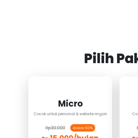
Pilih P
Micro
Cocok untuk personal & website ringan
Co
Rp30.000
diskon 50%