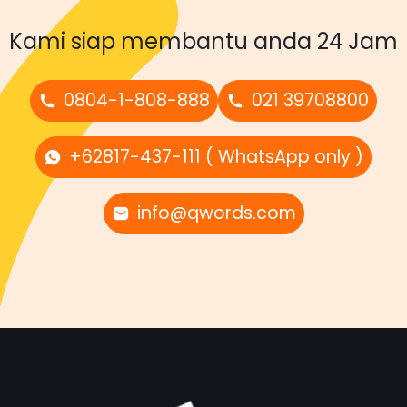
Kami siap membantu anda 24 Jam
0804-1-808-888
021 39708800
+62817-437-111 ( WhatsApp only )
info@qwords.com