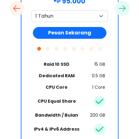
95.000
Rp
Pesan Sekarang
Raid 10 SSD
15 GB
Dedicated RAM
0.5 GB
CPU Core
1 Core
CPU Equal Share
Bandwidth / Bulan
200 GB
IPv4 & IPv6 Address