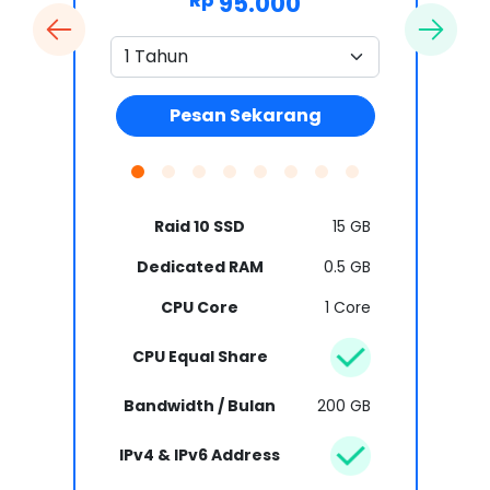
95.000
Rp
Pesan Sekarang
Raid 10 SSD
15 GB
Dedicated RAM
0.5 GB
CPU Core
1 Core
CPU Equal Share
Bandwidth / Bulan
200 GB
IPv4 & IPv6 Address