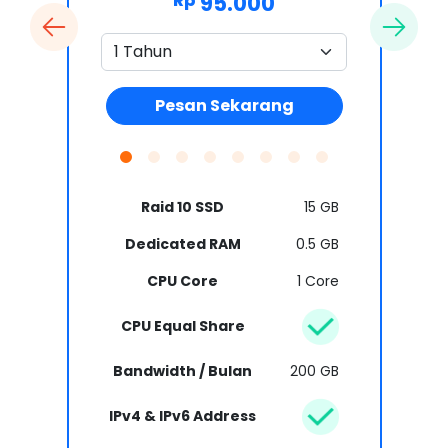
95.000
Rp
Pesan Sekarang
Raid 10 SSD
15 GB
Dedicated RAM
0.5 GB
CPU Core
1 Core
CPU Equal Share
Bandwidth / Bulan
200 GB
IPv4 & IPv6 Address