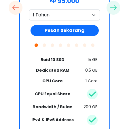
95.000
Rp
Pesan Sekarang
Raid 10 SSD
15 GB
Dedicated RAM
0.5 GB
CPU Core
1 Core
CPU Equal Share
Bandwidth / Bulan
200 GB
IPv4 & IPv6 Address