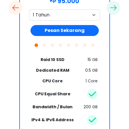
95.000
Rp
Pesan Sekarang
Raid 10 SSD
15 GB
Dedicated RAM
0.5 GB
CPU Core
1 Core
CPU Equal Share
Bandwidth / Bulan
200 GB
IPv4 & IPv6 Address