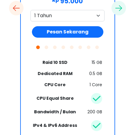
95.000
Rp
Pesan Sekarang
Raid 10 SSD
15 GB
Dedicated RAM
0.5 GB
CPU Core
1 Core
CPU Equal Share
Bandwidth / Bulan
200 GB
IPv4 & IPv6 Address