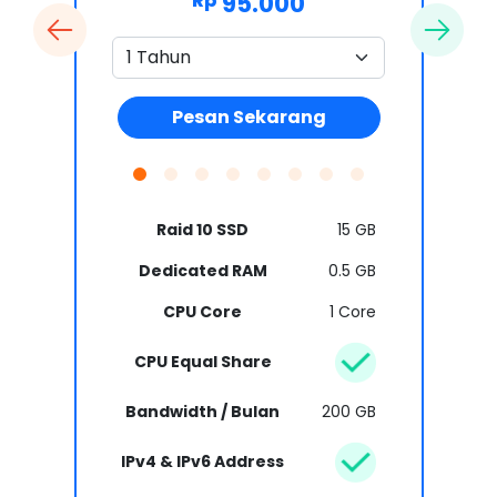
95.000
Rp
Pesan Sekarang
Raid 10 SSD
15 GB
Dedicated RAM
0.5 GB
CPU Core
1 Core
CPU Equal Share
Bandwidth / Bulan
200 GB
IPv4 & IPv6 Address