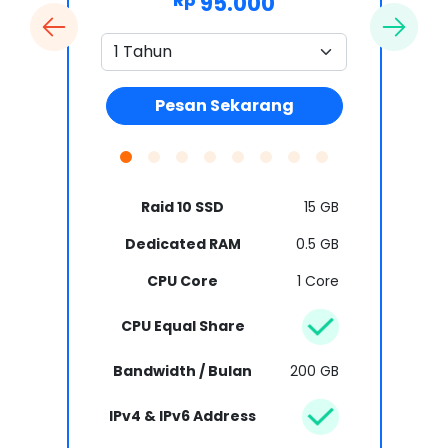
95.000
Rp
Pesan Sekarang
Raid 10 SSD
15 GB
Dedicated RAM
0.5 GB
CPU Core
1 Core
CPU Equal Share
Bandwidth / Bulan
200 GB
IPv4 & IPv6 Address