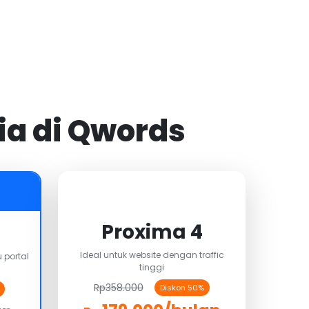
ia di Qwords
Proxima 4
Ideal untuk website dengan traffic
 portal
tinggi
Rp358.000
Diskon 50%