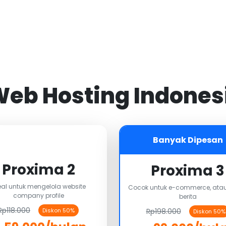
 Web Hosting Indones
Banyak Dipesan
Proxima 2
Proxima 3
eal untuk mengelola website
Cocok untuk e-commerce, atau
company profile
berita
Rp118.000
Rp198.000
Diskon 50%
Diskon 50%