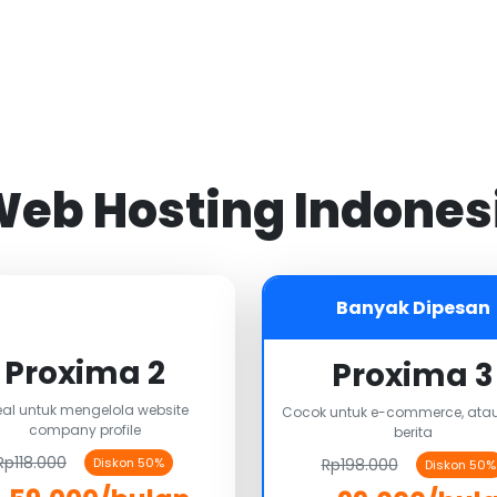
 Web Hosting Indones
Banyak Dipesan
Proxima 2
Proxima 3
eal untuk mengelola website
Cocok untuk e-commerce, atau
company profile
berita
Rp118.000
Rp198.000
Diskon 50%
Diskon 50%