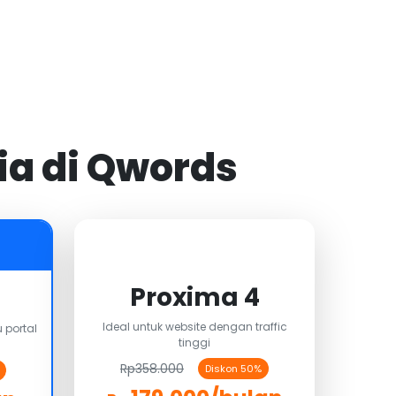
ia di Qwords
Proxima 4
Ideal untuk website dengan traffic
 portal
tinggi
Rp358.000
Diskon 50%