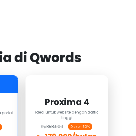
ia di Qwords
Proxima 4
Ideal untuk website dengan traffic
 portal
tinggi
Rp358.000
Diskon 50%