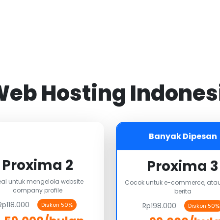
 Web Hosting Indones
Banyak Dipesan
Proxima 2
Proxima 3
eal untuk mengelola website
Cocok untuk e-commerce, atau
company profile
berita
Rp118.000
Rp198.000
Diskon 50%
Diskon 50%